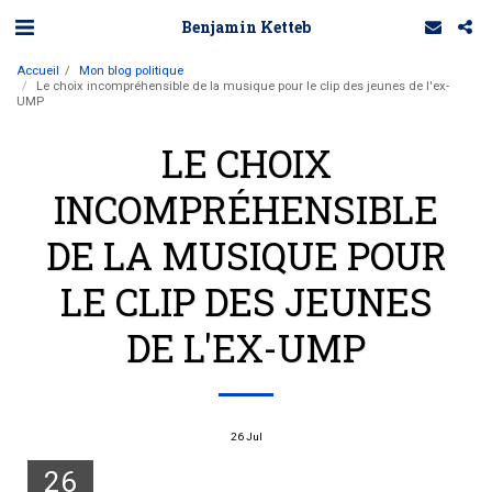
Benjamin Ketteb
Accueil
Mon blog politique
Le choix incompréhensible de la musique pour le clip des jeunes de l'ex-
UMP
LE CHOIX
INCOMPRÉHENSIBLE
DE LA MUSIQUE POUR
LE CLIP DES JEUNES
DE L'EX-UMP
26
Jul
26